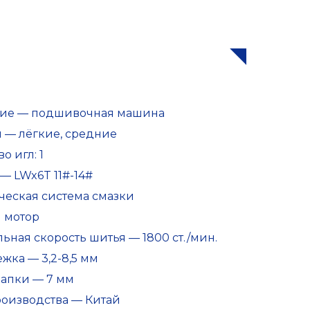
ние — подшивочная машина
и — лёгкие, средние
о игл: 1
— LWx6T 11#-14#
ческая система смазки
 мотор
ьная скорость шитья — 1800 ст./мин.
жка — 3,2-8,5 мм
апки — 7 мм
роизводства — Китай