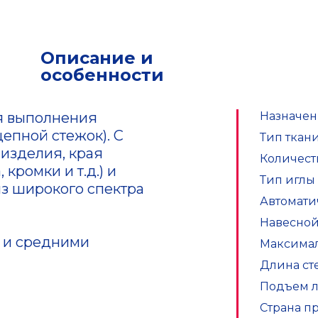
Описание и
особенности
я выполнения
Назначе
епной стежок). С
Тип ткан
изделия, края
Количеств
кромки и т.д.) и
Тип иглы 
из широкого спектра
Автомати
Навесной
 и средними
Максимал
Длина сте
Подъем л
Страна п