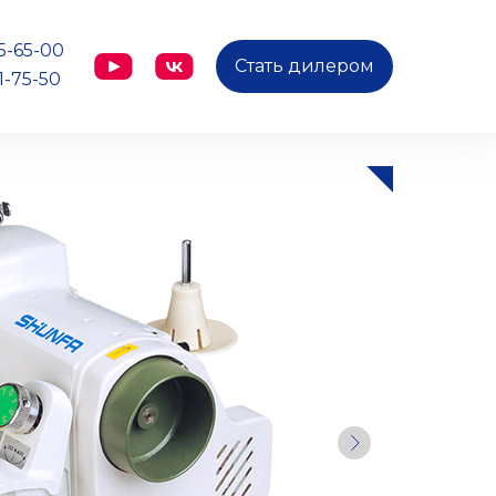
25-65-00
Стать дилером
1-75-50